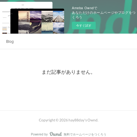
Ameba Owndで
あなただけのホームページやブログをつ
くろう
今すぐ試す
Blog
まだ記事がありません。
Copyright ©
2026
hay88day's Ownd
.
Powered by
無料でホームページをつくろう
AmebaOwnd